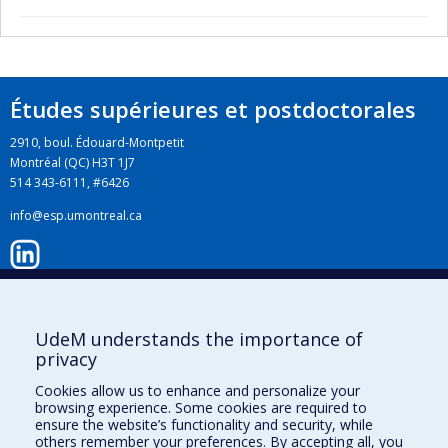
Études supérieures et postdoctorales
2910, boul. Édouard-Montpetit
Montréal (QC) H3T 1J7
514 343-6111, #6426
info@esp.umontreal.ca
LinkedIn
UdeM understands the importance of
privacy
Instagram
Cookies allow us to enhance and personalize your
browsing experience. Some cookies are required to
ensure the website’s functionality and security, while
Facebook
others remember your preferences. By accepting all, you