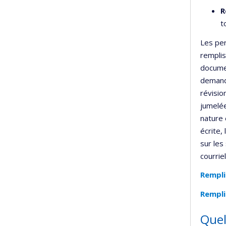
R
t
Les per
remplis
documen
demande
révisio
jumelée
nature 
écrite,
sur les
courrie
Rempli
Rempli
Quel