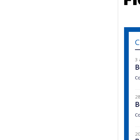
C
3 
B
Co
28
B
Co
20