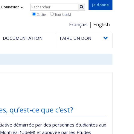
Rechercher
Je donne
Connexion
Rechercher
Ce site
Tout UdeM
Choix
Français
English
de
DOCUMENTATION
FAIRE UN DON
la
langue
s, qu’est-ce que c’est?
nitiative démarrée par des personnes étudiantes aux
de Montréal (UdeM) et appuyée par les Études