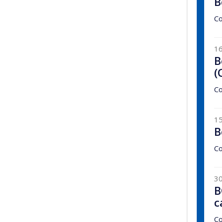
B
Co
16
B
(
Co
15
B
Co
30
B
c
Co