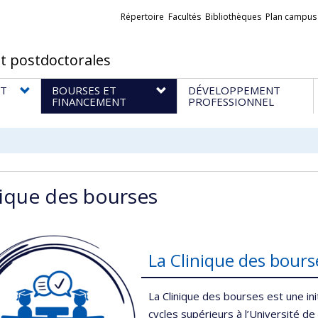
Liens
Répertoire
Facultés
Bibliothèques
Plan campus
externes
t postdoctorales
T
BOURSES ET
DÉVELOPPEMENT
FINANCEMENT
PROFESSIONNEL
nique des bourses
La Clinique des bourse
La Clinique des bourses est une i
cycles supérieurs à l’Université 