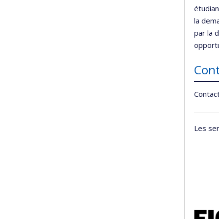
étudian
la dema
par la 
opportu
Cont
Contact
Les ser