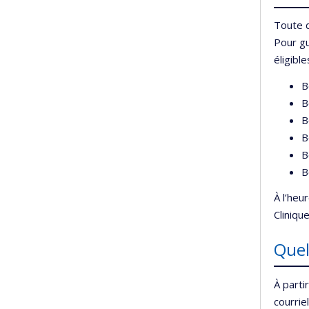
Toute d
Pour g
éligible
B
B
B
B
B
B
À l’heu
Cliniqu
Quel
À parti
courrie