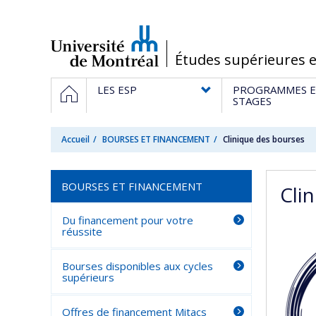
Passer
au
contenu
/
Études supérieures e
Navigation
ACCUEIL
LES ESP
PROGRAMMES E
principale
STAGES
Accueil
BOURSES ET FINANCEMENT
Clinique des bourses
BOURSES ET FINANCEMENT
Cli
Du financement pour votre
réussite
Bourses disponibles aux cycles
supérieurs
Offres de financement Mitacs