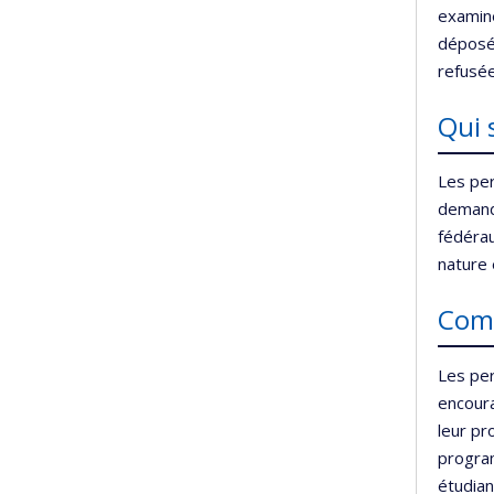
examine
déposée
refusée
Qui 
Les per
demand
fédérau
nature 
Comm
Les per
encoura
leur pr
program
étudian