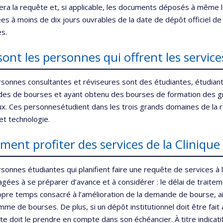
ra la requête et, si applicable, les documents déposés à même l
s à moins de dix jours ouvrables de la date de dépôt officiel 
s.
sont les personnes qui offrent les service
sonnes consultantes et réviseures sont des étudiantes, étudian
es de bourses et ayant obtenu des bourses de formation des gr
x. Ces personnesétudient dans les trois grands domaines de la rec
et technologie.
ent profiter des services de la Clinique
sonnes étudiantes qui planifient faire une requête de services à
gées à se préparer d’avance et à considérer : le délai de traitemen
opre temps consacré à l’amélioration de la demande de bourse, ai
me de bourses. De plus, si un dépôt institutionnel doit être fait a
te doit le prendre en compte dans son échéancier. À titre indicat