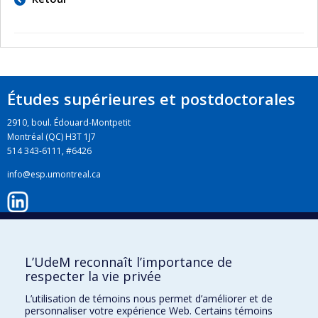
Études supérieures et postdoctorales
2910, boul. Édouard-Montpetit
Montréal (QC) H3T 1J7
514 343-6111, #6426
info@esp.umontreal.ca
LinkedIn
L’UdeM reconnaît l’importance de
respecter la vie privée
Instagram
L’utilisation de témoins nous permet d’améliorer et de
personnaliser votre expérience Web. Certains témoins