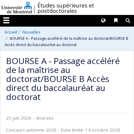
Passer
/
Études supérieures et
postdoctorales
au
contenu
Langues
Liens 
R
Menu
Accueil
Nouvelles
BOURSE A - Passage accéléré de la maîtrise au doctorat/BOURSE B
Accès direct du baccalauréat au doctorat
BOURSE A - Passage accéléré
de la maîtrise au
doctorat/BOURSE B Accès
direct du baccalauréat au
doctorat
25 juin 2026
– Bourses
Concours automne 2026 - Date limite: 14 octobre 2026