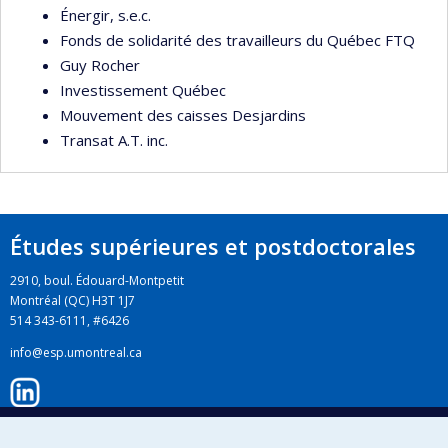
Énergir, s.e.c.
Fonds de solidarité des travailleurs du Québec FTQ
Guy Rocher
Investissement Québec
Mouvement des caisses Desjardins
Transat A.T. inc.
Études supérieures et postdoctorales
2910, boul. Édouard-Montpetit
Montréal (QC) H3T 1J7
514 343-6111, #6426
info@esp.umontreal.ca
LinkedIn