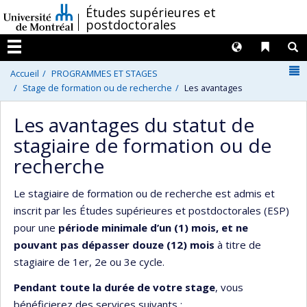
Passer
/
Études supérieures et
postdoctorales
au
contenu
Langues
Liens 
R
Menu
N
Accueil
PROGRAMMES ET STAGES
Stage de formation ou de recherche
Les avantages
Les avantages du statut de
stagiaire de formation ou de
recherche
Le stagiaire de formation ou de recherche est admis et
inscrit par les Études supérieures et postdoctorales (ESP)
pour une
période minimale d’un (1) mois, et ne
pouvant pas dépasser douze (12) mois
à titre de
stagiaire de 1er, 2e ou 3e cycle.
Pendant toute la durée de votre stage
, vous
bénéficierez des services suivants :