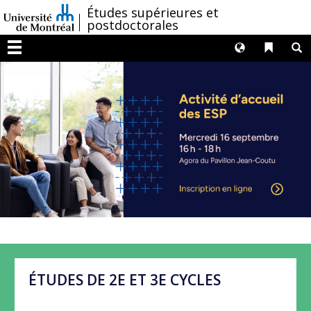
Passer
/
Études supérieures et
postdoctorales
au
contenu
Langues
Liens 
R
Menu
ÉTUDES DE 2E ET 3E CYCLES