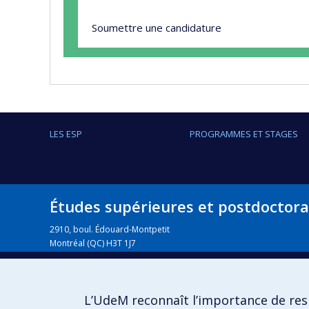
Soumettre une candidature
LES ESP
PROGRAMMES ET STAGES
Études supérieures et postdoctora
2910, boul. Édouard-Montpetit
Montréal (QC) H3T 1J7
514 343-6111, #6426
info@esp.umontreal.ca
L’UdeM reconnaît l’importance de resp