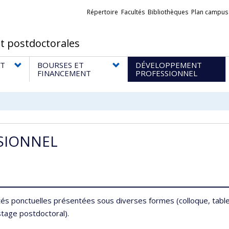
Liens
Répertoire
Facultés
Bibliothèques
Plan campus
externes
t postdoctorales
T
BOURSES ET
DÉVELOPPEMENT
FINANCEMENT
PROFESSIONNEL
SIONNEL
ivités ponctuelles présentées sous diverses formes (colloque, tab
stage postdoctoral).