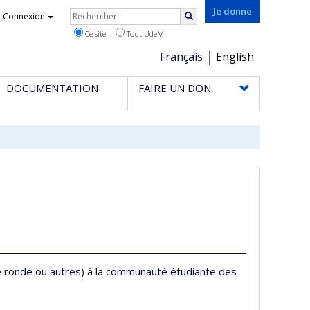
Rechercher
Je donne
Connexion
Rechercher
Ce site
Tout UdeM
Choix
Français
English
de
DOCUMENTATION
FAIRE UN DON
la
langue
le ronde ou autres) à la communauté étudiante des