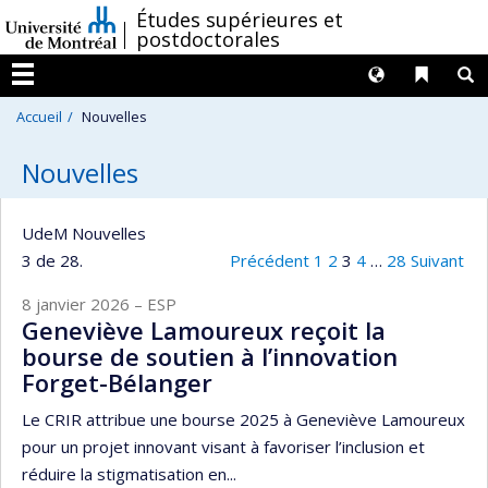
Passer
/
Études supérieures et
postdoctorales
au
contenu
Langues
Liens 
R
Menu
Accueil
Nouvelles
Nouvelles
UdeM Nouvelles
3 de 28.
Précédent
1
2
3
4
…
28
Suivant
8 janvier 2026
– ESP
Geneviève Lamoureux reçoit la
bourse de soutien à l’innovation
Forget-Bélanger
Le CRIR attribue une bourse 2025 à Geneviève Lamoureux
pour un projet innovant visant à favoriser l’inclusion et
réduire la stigmatisation en...